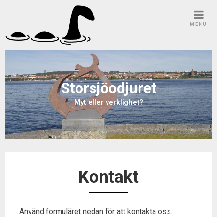
Skip
to
MENU
content
Storsjöodjuret
Myt eller verklighet?
Kontakt
Använd formuläret nedan för att kontakta oss.